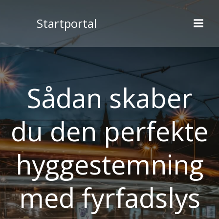
Videre
til
Startportal
indhold
Sådan skaber
du den perfekte
hyggestemning
med fyrfadslys