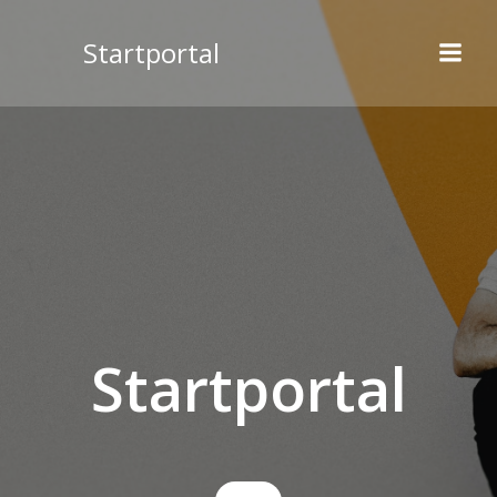
Videre
til
Startportal
indhold
Startportal