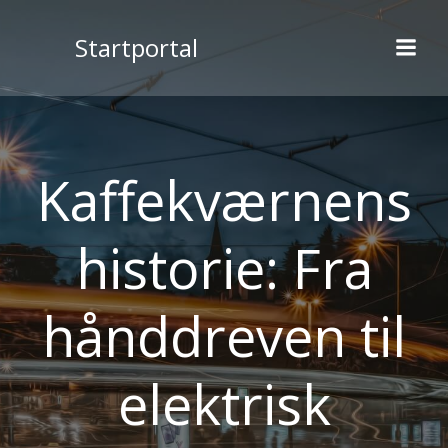
Videre
til
Startportal
indhold
Kaffekværnens
historie: Fra
hånddreven til
elektrisk