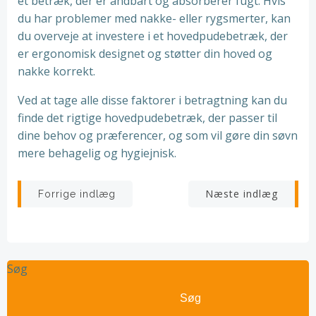
et betræk, der er åndbart og absorberer fugt. Hvis
du har problemer med nakke- eller rygsmerter, kan
du overveje at investere i et hovedpudebetræk, der
er ergonomisk designet og støtter din hoved og
nakke korrekt.
Ved at tage alle disse faktorer i betragtning kan du
finde det rigtige hovedpudebetræk, der passer til
dine behov og præferencer, og som vil gøre din søvn
mere behagelig og hygiejnisk.
Indlægsnavigation
Indlægsnav
Næste indlæg
Forrige indlæg
Søg
Søg