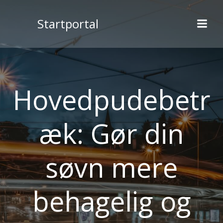
Videre
til
Startportal
indhold
Hovedpudebetr
æk: Gør din
søvn mere
behagelig og