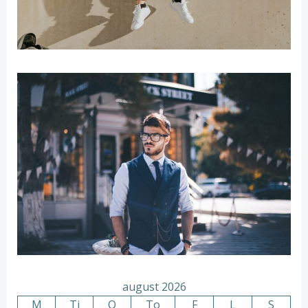
august 2026
M
Ti
O
To
F
L
S