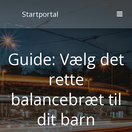
Videre
til
Startportal
indhold
Guide: Vælg det
rette
balancebræt til
dit barn