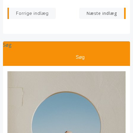
Indlægsnavigation
Indlægsnav
Næste indlæg
Forrige indlæg
Søg
Søg