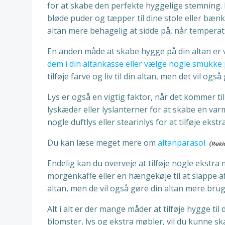
for at skabe den perfekte hyggelige stemning. 
bløde puder og tæpper til dine stole eller bæn
altan mere behagelig at sidde på, når temperat
En anden måde at skabe hygge på din altan er v
dem i din altankasse eller vælge nogle smukke p
tilføje farve og liv til din altan, men det vil også
Lys er også en vigtig faktor, når det kommer t
lyskæder eller lyslanterner for at skabe en 
nogle duftlys eller stearinlys for at tilføje ekst
Du kan læse meget mere om
altanparasol
Endelig kan du overveje at tilføje nogle ekstra mø
morgenkaffe eller en hængekøje til at slappe af 
altan, men de vil også gøre din altan mere bru
Alt i alt er der mange måder at tilføje hygge til
blomster, lys og ekstra møbler, vil du kunne s