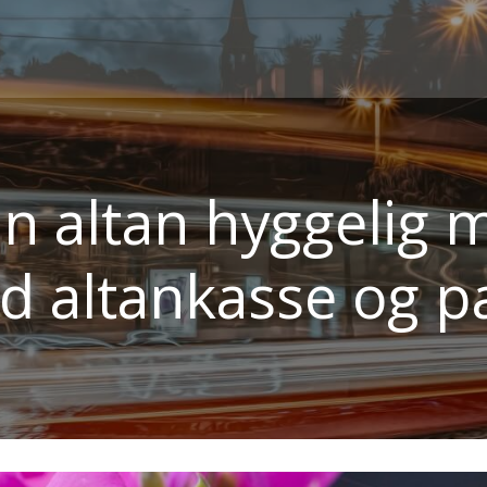
in altan hyggelig 
uld altankasse og p