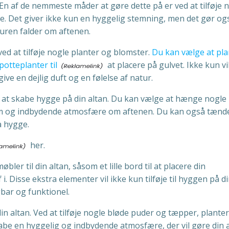
En af de nemmeste måder at gøre dette på er ved at tilføje 
ke. Det giver ikke kun en hyggelig stemning, men det gør og
uren falder om aftenen.
ed at tilføje nogle planter og blomster.
Du kan vælge at pla
otteplanter til
at placere på gulvet. Ikke kun vi
 give en dejlig duft og en følelse af natur.
il at skabe hygge på din altan. Du kan vælge at hænge nogle
varm og indbydende atmosfære om aftenen. Du kan også tænd
ra hygge.
her.
bler til din altan, såsom et lille bord til at placere din
i. Disse ekstra elementer vil ikke kun tilføje til hyggen på d
gbar og funktionel.
 din altan. Ved at tilføje nogle bløde puder og tæpper, plante
kabe en hyggelig og indbydende atmosfære, der vil gøre din 