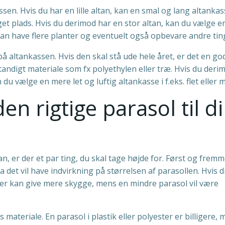
en. Hvis du har en lille altan, kan en smal og lang altanka
get plads. Hvis du derimod har en stor altan, kan du vælge e
an have flere planter og eventuelt også opbevare andre tin
på altankassen. Hvis den skal stå ude hele året, er det en go
tandigt materiale som fx polyethylen eller træ. Hvis du deri
vælge en mere let og luftig altankasse i f.eks. flet eller m
n rigtige parasol til d
an, er der et par ting, du skal tage højde for. Først og fremm
da det vil have indvirkning på størrelsen af parasollen. Hvis d
 der kan give mere skygge, mens en mindre parasol vil være
 materiale. En parasol i plastik eller polyester er billigere, m