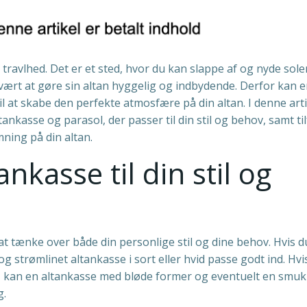
travlhed. Det er et sted, hvor du kan slappe af og nyde sol
 svært at gøre sin altan hyggelig og indbydende. Derfor kan 
l at skabe den perfekte atmosfære på din altan. I denne artik
altankasse og parasol, der passer til din stil og behov, samt ti
ning på din altan.
nkasse til din stil og
 at tænke over både din personlige stil og dine behov. Hvis d
g strømlinet altankasse i sort eller hvid passe godt ind. Hvi
il, kan en altankasse med bløde former og eventuelt en smuk
g.