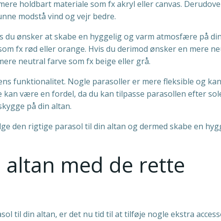
 mere holdbart materiale som fx akryl eller canvas. Derudover
unne modstå vind og vejr bedre.
vis du ønsker at skabe en hyggelig og varm atmosfære på di
 som fx rød eller orange. Hvis du derimod ønsker en mere ne
mere neutral farve som fx beige eller grå.
lens funktionalitet. Nogle parasoller er mere fleksible og ka
te kan være en fordel, da du kan tilpasse parasollen efter so
kygge på din altan.
lge den rigtige parasol til din altan og dermed skabe en hyg
 altan med de rette
 til din altan, er det nu tid til at tilføje nogle ekstra acces