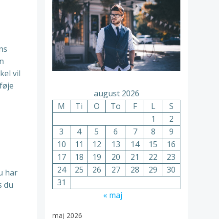
ens
en
el vil
lføje
august 2026
M
Ti
O
To
F
L
S
1
2
3
4
5
6
7
8
9
10
11
12
13
14
15
16
17
18
19
20
21
22
23
24
25
26
27
28
29
30
u har
31
s du
« maj
maj 2026