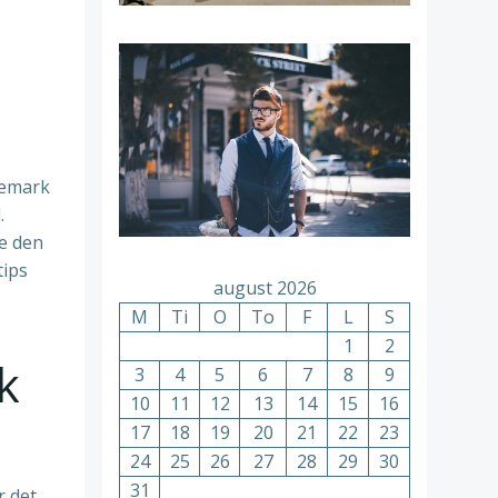
demark
.
de den
tips
august 2026
M
Ti
O
To
F
L
S
1
2
k
3
4
5
6
7
8
9
10
11
12
13
14
15
16
17
18
19
20
21
22
23
24
25
26
27
28
29
30
31
r det