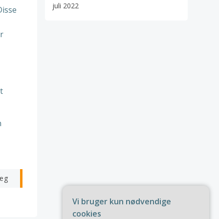
juli 2022
Disse
r
t
n
æg
Vi bruger kun nødvendige
cookies