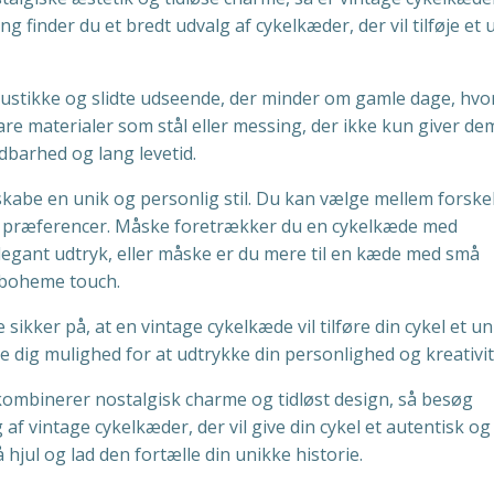
ng finder du et bredt udvalg af cykelkæder, der vil tilføje et 
ustikke og slidte udseende, der minder om gamle dage, hvo
dbare materialer som stål eller messing, der ikke kun giver de
dbarhed og lang levetid.
kabe en unik og personlig stil. Du kan vælge mellem forskel
og præferencer. Måske foretrækker du en cykelkæde med
elegant udtryk, eller måske er du mere til en kæde med små
 boheme touch.
sikker på, at en vintage cykelkæde vil tilføre din cykel et un
ve dig mulighed for at udtrykke din personlighed og kreativit
 kombinerer nostalgisk charme og tidløst design, så besøg
af vintage cykelkæder, der vil give din cykel et autentisk og
å hjul og lad den fortælle din unikke historie.