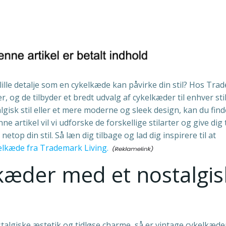
ille detalje som en cykelkæde kan påvirke din stil? Hos Tra
r, og de tilbyder et bredt udvalg af cykelkæder til enhver stil
isk stil eller et mere moderne og sleek design, kan du fin
 artikel vil vi udforske de forskellige stilarter og give dig 
netop din stil. Så læn dig tilbage og lad dig inspirere til at
kelkæde fra Trademark Living.
lkæder med et nostalgis
stalgiske æstetik og tidløse charme, så er vintage cykelkæde