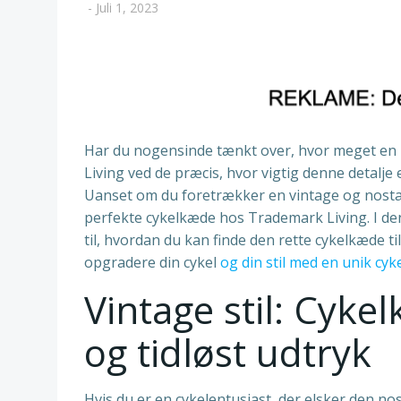
-
Juli 1, 2023
Har du nogensinde tænkt over, hvor meget en l
Living ved de præcis, hvor vigtig denne detalje e
Uanset om du foretrækker en vintage og nostalg
perfekte cykelkæde hos Trademark Living. I denne
til, hvordan du kan finde den rette cykelkæde til 
opgradere din cykel
og din stil med en unik cy
Vintage stil: Cyke
og tidløst udtryk
Hvis du er en cykelentusiast, der elsker den no