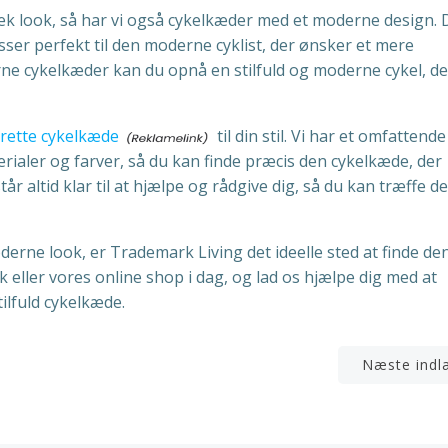
ek look, så har vi også cykelkæder med et moderne design. 
sser perfekt til den moderne cyklist, der ønsker et mere
ne cykelkæder kan du opnå en stilfuld og moderne cykel, de
 rette cykelkæde
til din stil. Vi har et omfattende
terialer og farver, så du kan finde præcis den cykelkæde, der
r altid klar til at hjælpe og rådgive dig, så du kan træffe de
erne look, er Trademark Living det ideelle sted at finde de
ik eller vores online shop i dag, og lad os hjælpe dig med at
ilfuld cykelkæde.
n
Indlægsnavigation
Næste indl