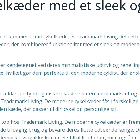
elkæder med et sleek o
r det kommer til din cykelkæde, er Trademark Living det rette
lkæder, der kombinerer funktionalitet med et sleek og modern
 kendetegnet ved deres minimalistiske udtryk og rene linj
, hvilket gør dem perfekte til den moderne cyklist, der øns
trækker en tynd og diskret kæde eller en mere markant og
s Trademark Living. De moderne cykelkæder fås i forskellige
n kæde, der passer til din cykel og personlige stil.
i top hos Trademark Living. De moderne cykelkæder er frems
olde til daglig brug og bevare deres flotte udseende længe. 
demark Living ikke kun er et stilfuldt tilbehør, men også en