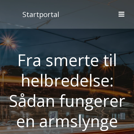
Videre
til
Startportal
indhold
Fra smerte til
helbredelse:
Sådan fungerer
en armslynge