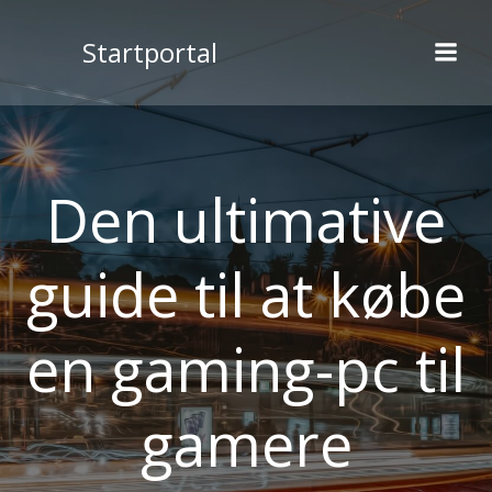
Videre
til
Startportal
indhold
Den ultimative
guide til at købe
en gaming-pc til
gamere