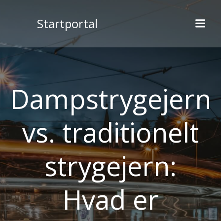
Videre
til
Startportal
indhold
Dampstrygejern
vs. traditionelt
strygejern:
Hvad er