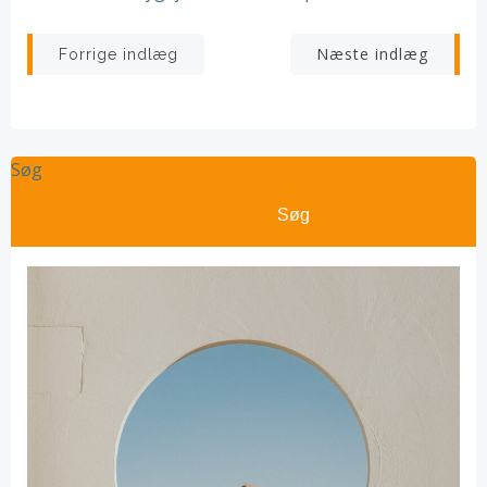
Indlægsnavigation
Indlægsnav
Næste indlæg
Forrige indlæg
Søg
Søg